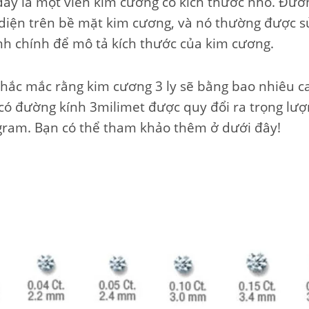
đây là một viên kim cương có kích thước nhỏ. Đườ
 diện trên bề mặt kim cương, và nó thường được 
nh chính để mô tả kích thước của kim cương.
thắc mắc rằng kim cương 3 ly sẽ bằng bao nhiêu ca
có đường kính 3milimet được quy đổi ra trọng lượ
gram. Bạn có thể tham khảo thêm ở dưới đây!