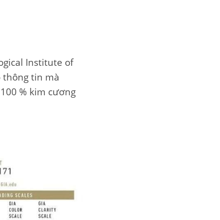
ical Institute of
o thông tin mà
t 100 % kim cương