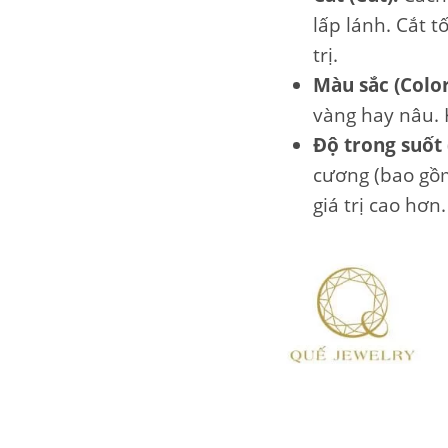
lấp lánh. Cắt t
trị.
Màu sắc (Color
vàng hay nâu. 
Độ trong suốt (
cương (bao gồm
giá trị cao hơn.