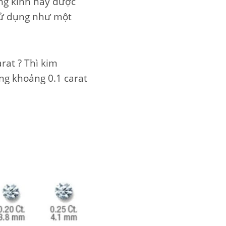
ng kính này được
sử dụng như một
rat ? Thì kim
ng khoảng 0.1 carat