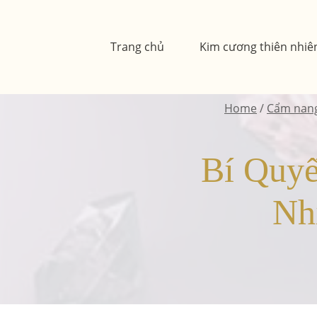
Skip
to
Trang chủ
Kim cương thiên nhiê
content
Home
/
Cẩm nang
Bí Quy
Nh