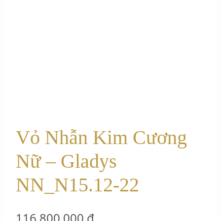
Vỏ Nhẫn Kim Cương
Nữ – Gladys
NN_N15.12-22
116.800.000
₫