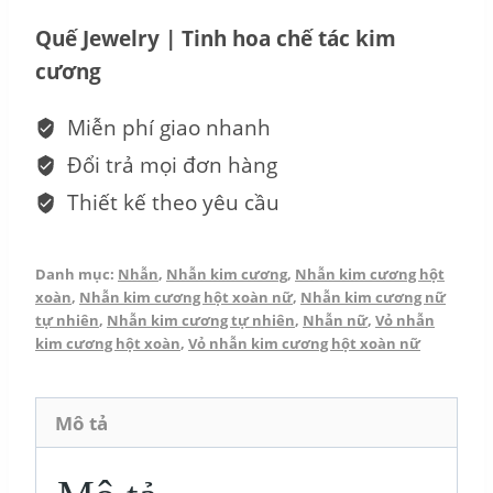
Kim
Quế Jewelry | Tinh hoa chế tác kim
cương
cương
Nữ
-
Miễn phí giao nhanh
Gladys
Đổi trả mọi đơn hàng
NN_N15.12-
Thiết kế theo yêu cầu
22
số
Danh mục:
Nhẫn
,
Nhẫn kim cương
,
Nhẫn kim cương hột
lượng
xoàn
,
Nhẫn kim cương hột xoàn nữ
,
Nhẫn kim cương nữ
tự nhiên
,
Nhẫn kim cương tự nhiên
,
Nhẫn nữ
,
Vỏ nhẫn
kim cương hột xoàn
,
Vỏ nhẫn kim cương hột xoàn nữ
Mô tả