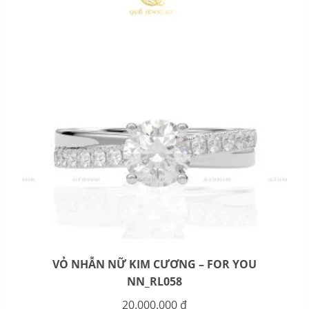
VỎ NHẪN NỮ KIM CƯƠNG – FOR YOU
NN_RL058
20.000.000
₫