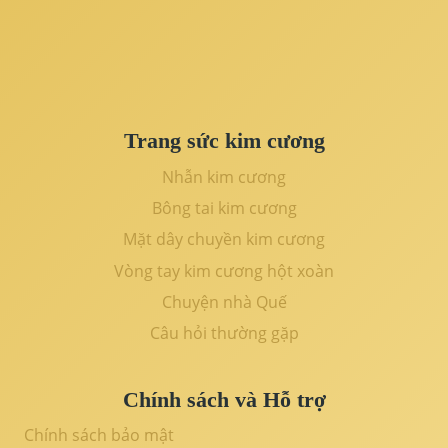
Trang sức kim cương
Nhẫn kim cương
Bông tai kim cương
Mặt dây chuyền kim cương
Vòng tay kim cương hột xoàn
Chuyện nhà Quế
Câu hỏi thường gặp
Chính sách và Hỗ trợ
Chính sách bảo mật