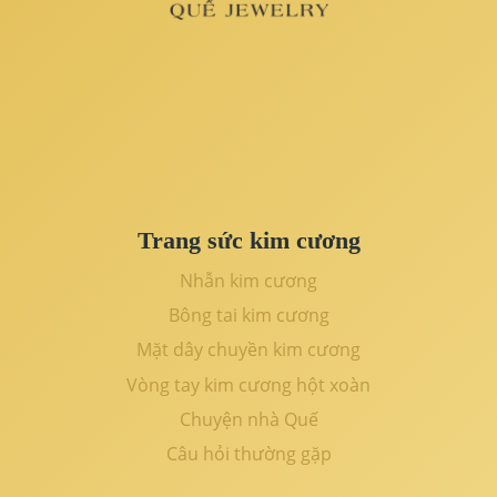
Trang sức kim cương
Nhẫn kim cương
Bông tai kim cương
Mặt dây chuyền kim cương
Vòng tay kim cương hột xoàn
Chuyện nhà Quế
Câu hỏi thường gặp