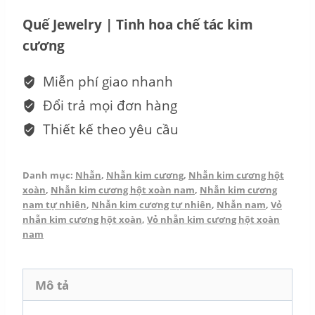
Nam
Quế Jewelry | Tinh hoa chế tác kim
Kim
cương
Cương
-
Miễn phí giao nhanh
Oswald
Đổi trả mọi đơn hàng
NN_N24.11-
Thiết kế theo yêu cầu
22.1
số
Danh mục:
Nhẫn
,
Nhẫn kim cương
,
Nhẫn kim cương hột
lượng
xoàn
,
Nhẫn kim cương hột xoàn nam
,
Nhẫn kim cương
nam tự nhiên
,
Nhẫn kim cương tự nhiên
,
Nhẫn nam
,
Vỏ
nhẫn kim cương hột xoàn
,
Vỏ nhẫn kim cương hột xoàn
nam
Mô tả