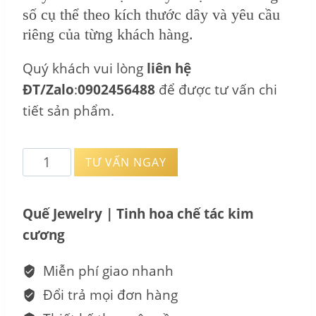
số cụ thể theo kích thước dây và yêu cầu
riêng của từng khách hàng.
Quý khách vui lòng
liên hệ
ĐT/Zalo
:
0902456488
để được tư vấn chi
tiết sản phẩm.
Bông
TƯ VẤN NGAY
Xoàn
Tấm
Quế Jewelry | Tinh hoa chế tác kim
Kim
cương
Cương
–
Miễn phí giao nhanh
conscientious
Đổi trả mọi đơn hàng
BT_PT280323