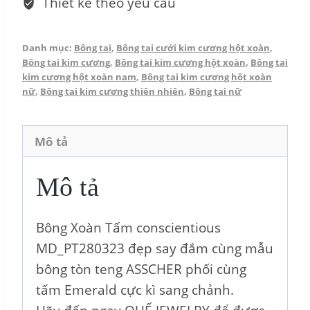
Thiết kế theo yêu cầu
số
lượng
Danh mục:
Bông tai
,
Bông tai cưới kim cương hột xoàn
,
Bông tai kim cương
,
Bông tai kim cương hột xoàn
,
Bông tai
kim cương hột xoàn nam
,
Bông tai kim cương hột xoàn
nữ
,
Bông tai kim cương thiên nhiên
,
Bông tai nữ
Mô tả
Mô tả
Bông Xoàn Tấm conscientious
MD_PT280323 đẹp say đắm cùng mẫu
bông tòn teng ASSCHER phối cùng
tấm Emerald cực kì sang chảnh.