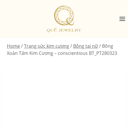
Skip
to
content
Home
/
Trang sức kim cương
/
Bông tai nữ
/
Bông
Xoàn Tấm Kim Cương – conscientious BT_PT280323