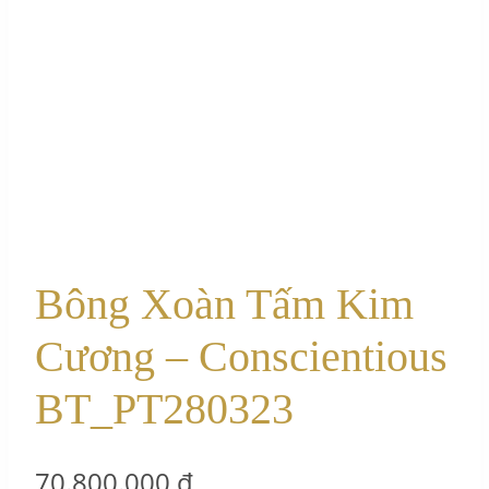
Bông Xoàn Tấm Kim
Cương – Conscientious
BT_PT280323
70.800.000
₫