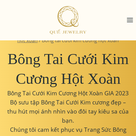
Skip
to
content
Home
/
Trang sức kim cương
/
Bông tai kim cương
hột xoàn
/
Bông tai cưới kim cương hột xoàn
Bông Tai Cưới Kim
Cương Hột Xoàn
Bông Tai Cưới Kim Cương Hột Xoàn GIA 2023
Bộ sưu tập Bông Tai Cưới Kim cương đẹp –
thu hút mọi ánh nhìn vào đôi tay kiêu sa của
bạn.
Chúng tôi cam kết phục vụ Trang Sức Bông