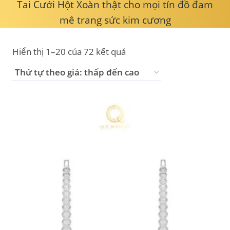
Tai Cưới Hột Xoàn thật cho mọi tín đồ đam
mê trang sức kim cương
Hiển thị 1–20 của 72 kết quả