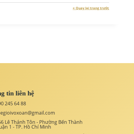
« Quay lại trang trước
g tin liên hệ
90 245 64 88
hegioivoxoan@gmail.com
66 Lê Thánh Tôn - Phường Bến Thành
uận 1 - TP. Hồ Chí Minh