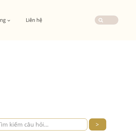
ơng
Liên hệ
>