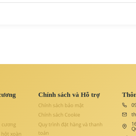
cương
Chính sách và Hỗ trợ
Thôn
0
Chính sách bảo mật
t
Chính sách Cookie
1
m cương
Quy trình đặt hàng và thanh
Q
toán
 hột xoàn