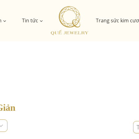
n
Tin tức
Trang sức kim cư
Giản