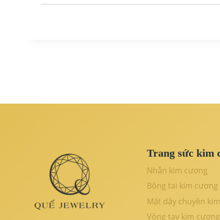
Trang sức kim 
Nhẫn kim cương
Bông tai kim cương
Mặt dây chuyền ki
Vòng tay kim cương