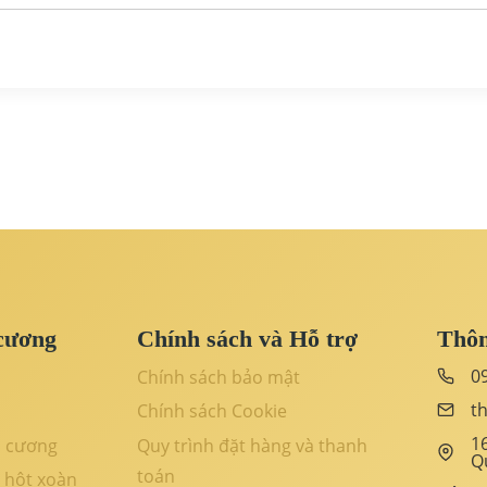
cương
Chính sách và Hỗ trợ
Thôn
0
Chính sách bảo mật
t
Chính sách Cookie
1
m cương
Quy trình đặt hàng và thanh
Q
toán
 hột xoàn