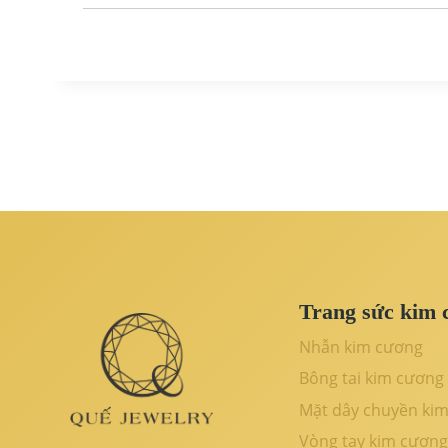
Trang sức kim 
Nhẫn kim cương
Bông tai kim cương
Mặt dây chuyền ki
Vòng tay kim cương