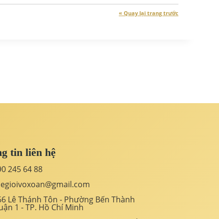
« Quay lại trang trước
g tin liên hệ
90 245 64 88
hegioivoxoan@gmail.com
66 Lê Thánh Tôn - Phường Bến Thành
uận 1 - TP. Hồ Chí Minh