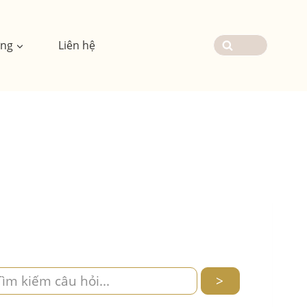
ơng
Liên hệ
>