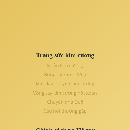
Trang sức kim cương
Nhẫn kim cương
Bông tai kim cương
Mặt dây chuyền kim cương
Vòng tay kim cương hột xoàn
Chuyện nhà Quế
Câu hỏi thường gặp