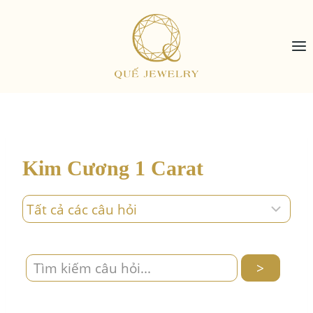
Skip
to
content
Kim Cương 1 Carat
>