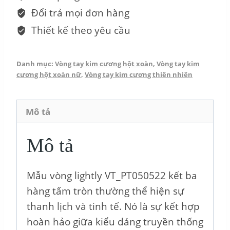
-
Đổi trả mọi đơn hàng
lightly
Thiết kế theo yêu cầu
VT_PT050522
số
Danh mục:
Vòng tay kim cương hột xoàn
,
Vòng tay kim
lượng
cương hột xoàn nữ
,
Vòng tay kim cương thiên nhiên
Mô tả
Mô tả
Mẫu vòng lightly VT_PT050522 kết ba
hàng tấm tròn thường thể hiện sự
thanh lịch và tinh tế. Nó là sự kết hợp
hoàn hảo giữa kiểu dáng truyền thống