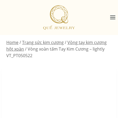
Skip
to
content
Home
/
Trang sức kim cương
/
Vòng tay kim cương
hột xoàn
/
Vòng xoàn tấm Tay Kim Cương – lightly
VT_PT050522