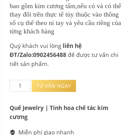
bao gồm kim cương tấm,nếu có và có thể
thay đổi trên thực tế tùy thuộc vào thông
số cụ thể theo ni tay và yêu cầu riêng của
từng khách hàng
Quý khách vui lòng
liên hệ
ĐT/Zalo:0902456488
để được tư vấn chi
tiết sản phẩm.
Vòng
TƯ VẤN NGAY
xoàn
tấm
Quế Jewelry | Tinh hoa chế tác kim
Tay
cương
Kim
Cương
Miễn phí giao nhanh