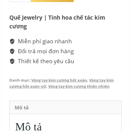
Vòng
Tay
Quế Jewelry | Tinh hoa chế tác kim
Kim
cương
Cương
-
Miễn phí giao nhanh
sunlight
Đổi trả mọi đơn hàng
VT_PT060423
Thiết kế theo yêu cầu
số
lượng
Danh mục:
Vòng tay kim cương hột xoàn
,
Vòng tay kim
cương hột xoàn nữ
,
Vòng tay kim cương thiên nhiên
Mô tả
Mô tả