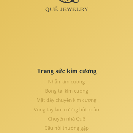
Trang sức kim cương
Nhẫn kim cương
Bông tai kim cương
Mặt dây chuyền kim cương
Vòng tay kim cương hột xoàn
Chuyện nhà Quế
Câu hỏi thường gặp