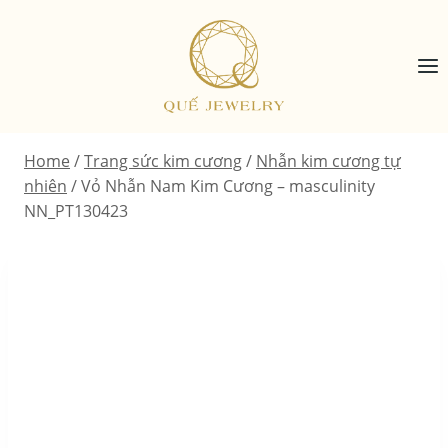
Skip
to
content
Home
/
Trang sức kim cương
/
Nhẫn kim cương tự
nhiên
/
Vỏ Nhẫn Nam Kim Cương – masculinity
NN_PT130423