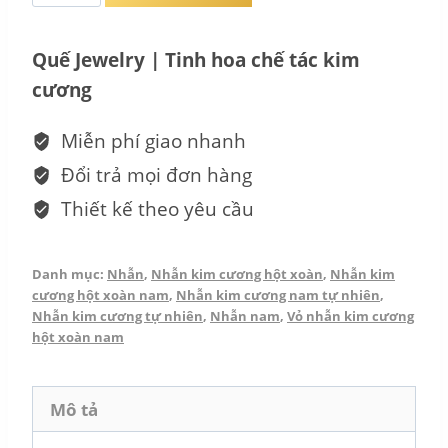
Nhẫn
Nam
Quế Jewelry | Tinh hoa chế tác kim
Kim
cương
Cương
-
Miễn phí giao nhanh
masculinity
Đổi trả mọi đơn hàng
NN_PT130423
Thiết kế theo yêu cầu
số
lượng
Danh mục:
Nhẫn
,
Nhẫn kim cương hột xoàn
,
Nhẫn kim
cương hột xoàn nam
,
Nhẫn kim cương nam tự nhiên
,
Nhẫn kim cương tự nhiên
,
Nhẫn nam
,
Vỏ nhẫn kim cương
hột xoàn nam
Mô tả