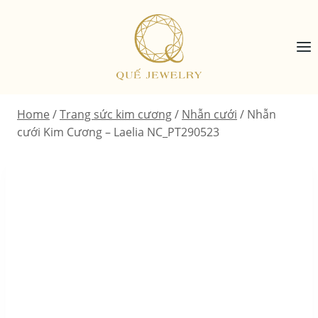
Skip
to
content
Home
/
Trang sức kim cương
/
Nhẫn cưới
/
Nhẫn
cưới Kim Cương – Laelia NC_PT290523