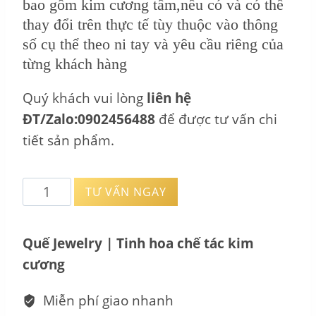
bao gồm kim cương tấm,nếu có và có thể
thay đổi trên thực tế tùy thuộc vào thông
số cụ thể theo ni tay và yêu cầu riêng của
từng khách hàng
Quý khách vui lòng
liên hệ
ĐT/Zalo:0902456488
để được tư vấn chi
tiết sản phẩm.
Nhẫn
TƯ VẤN NGAY
cưới
Kim
Quế Jewelry | Tinh hoa chế tác kim
Cương
cương
-
Laelia
Miễn phí giao nhanh
NC_PT290523