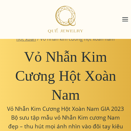
Skip
to
content
Home
/
Trang sức kim cương
/
Vỏ nhẫn kim cương
hột xoàn
/
Vỏ nhẫn kim cương hột xoàn nam
Vỏ Nhẫn Kim
Cương Hột Xoàn
Nam
Vỏ Nhẫn Kim Cương Hột Xoàn Nam GIA 2023
Bộ sưu tập mẫu vỏ Nhẫn Kim cương Nam
đẹp – thu hút mọi ánh nhìn vào đôi tay kiêu