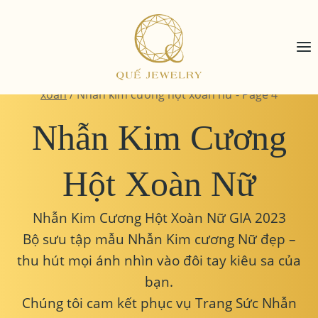
Skip
to
content
Home
/
Trang sức kim cương
/
Nhẫn kim cương hột
xoàn
/
Nhẫn kim cương hột xoàn nữ
- Page 4
Nhẫn Kim Cương
Hột Xoàn Nữ
Nhẫn Kim Cương Hột Xoàn Nữ GIA 2023
Bộ sưu tập mẫu Nhẫn Kim cương Nữ đẹp –
thu hút mọi ánh nhìn vào đôi tay kiêu sa của
bạn.
Chúng tôi cam kết phục vụ Trang Sức Nhẫn