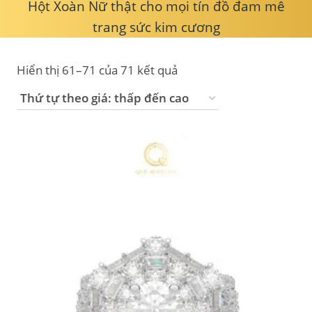
Hột Xoàn Nữ thật cho mọi tín đồ đam mê
trang sức kim cương
Hiển thị 61–71 của 71 kết quả