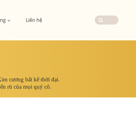
ơng
Liên hệ
im cương bất kể thời đại.
yến rũ của mọi quý cô.