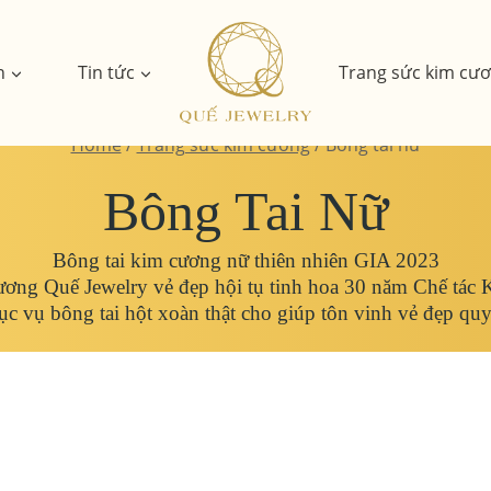
n
Tin tức
Trang sức kim cư
Home
/
Trang sức kim cương
/
Bông tai nữ
Bông Tai Nữ
Bông tai kim cương nữ thiên nhiên GIA 2023
ương Quế Jewelry vẻ đẹp hội tụ tinh hoa 30 năm Chế tác K
c vụ bông tai hột xoàn thật cho giúp tôn vinh vẻ đẹp qu