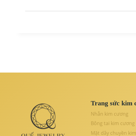
Trang sức kim 
Nhẫn kim cương
Bông tai kim cương
Mặt dây chuyền ki