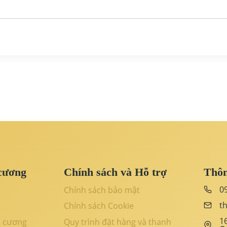
cương
Chính sách và Hỗ trợ
Thôn
0
Chính sách bảo mật
t
Chính sách Cookie
1
m cương
Quy trình đặt hàng và thanh