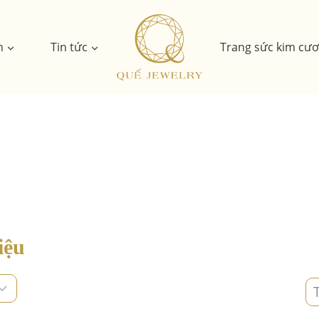
n
Tin tức
Trang sức kim cư
iệu