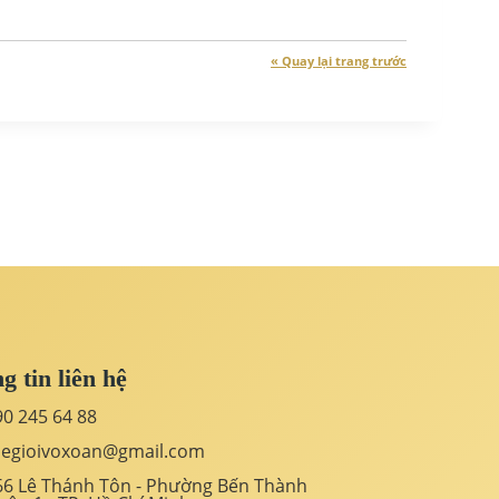
« Quay lại trang trước
g tin liên hệ
90 245 64 88
hegioivoxoan@gmail.com
66 Lê Thánh Tôn - Phường Bến Thành