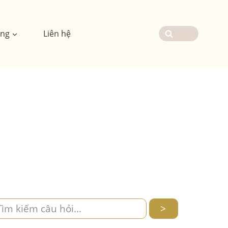
ơng
Liên hệ
>