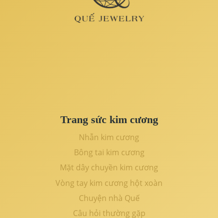
Trang sức kim cương
Nhẫn kim cương
Bông tai kim cương
Mặt dây chuyền kim cương
Vòng tay kim cương hột xoàn
Chuyện nhà Quế
Câu hỏi thường gặp