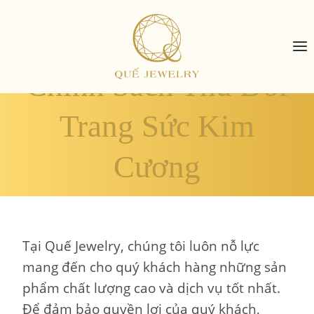
Skip
to
content
Chính Sách Thu Đổi
Trang Sức Kim
Cương
Tại Quế Jewelry, chúng tôi luôn nỗ lực
mang đến cho quý khách hàng những sản
phẩm chất lượng cao và dịch vụ tốt nhất.
Để đảm bảo quyền lợi của quý khách,