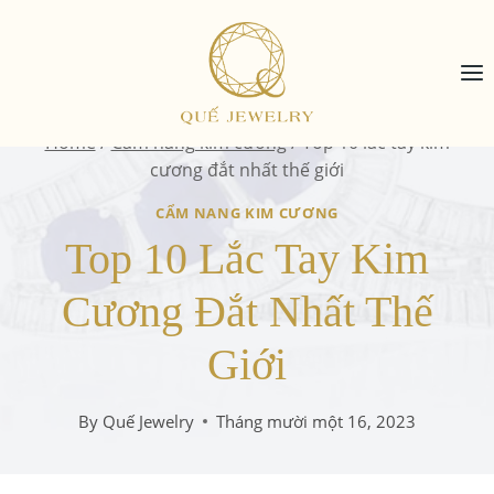
Skip
to
content
Home
/
Cẩm nang kim cương
/
Top 10 lắc tay kim
cương đắt nhất thế giới
CẨM NANG KIM CƯƠNG
Top 10 Lắc Tay Kim
Cương Đắt Nhất Thế
Giới
By
Quế Jewelry
Tháng mười một 16, 2023