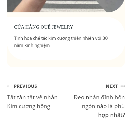
CỬA HÀNG QUẾ JEWELRY
Tinh hoa chế tác kim cương thiên nhiên với 30
năm kinh nghiệm
Điều
PREVIOUS
NEXT
Tất tần tật về nhẫn
Đeo nhẫn đính hôn
hướng
Kim cương hồng
ngón nào là phù
bài
hợp nhất?
viết