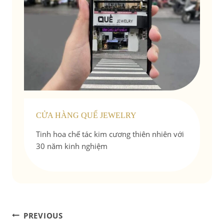
CỬA HÀNG QUẾ JEWELRY
Tinh hoa chế tác kim cương thiên nhiên với
30 năm kinh nghiệm
Điều
PREVIOUS