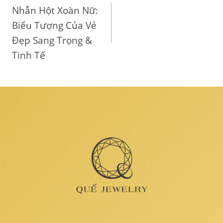
Nhẫn Hột Xoàn Nữ:
hướng
Biểu Tượng Của Vẻ
bài
Đẹp Sang Trọng &
Tinh Tế
viết