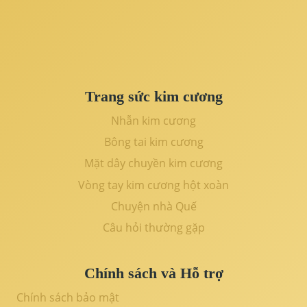
Trang sức kim cương
Nhẫn kim cương
Bông tai kim cương
Mặt dây chuyền kim cương
Vòng tay kim cương hột xoàn
Chuyện nhà Quế
Câu hỏi thường gặp
Chính sách và Hỗ trợ
Chính sách bảo mật