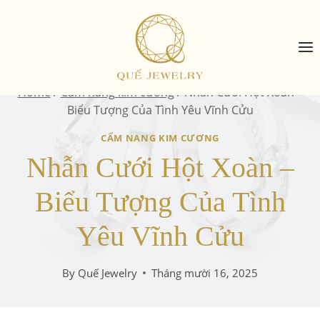
Skip
to
content
Home
/
Cẩm nang kim cương
/
Nhẫn Cưới Hột Xoàn –
Biểu Tượng Của Tình Yêu Vĩnh Cửu
CẨM NANG KIM CƯƠNG
Nhẫn Cưới Hột Xoàn –
Biểu Tượng Của Tình
Yêu Vĩnh Cửu
By
Quế Jewelry
Tháng mười 16, 2025