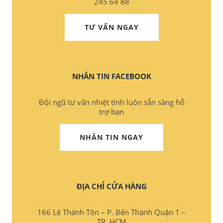
245 64 88
TƯ VẤN NGAY
NHẮN TIN FACEBOOK
Đội ngũ tư vấn nhiệt tình luôn sẵn sàng hỗ
trợ bạn
NHẮN TIN NGAY
ĐỊA CHỈ CỬA HÀNG
166 Lê Thánh Tôn – P. Bến Thành Quận 1 –
TP. HCM