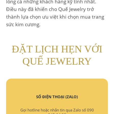
lòng cả những khách hàng kỹ tính nhất.
Điều này đã khiến cho Quế Jewelry trở
thành lựa chọn ưu việt khi chọn mua trang
sức kim cương.
ĐẶT LỊCH HẸN VỚI
QUẾ JEWELRY
SỐ ĐIỆN THOẠI (ZALO)
Gọi hotline hoặc nhắn tin qua Zalo số 090