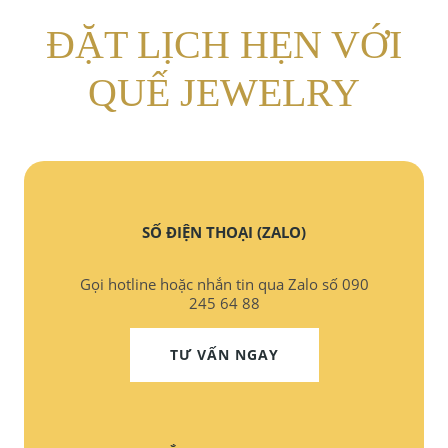
ĐẶT LỊCH HẸN VỚI
QUẾ JEWELRY
SỐ ĐIỆN THOẠI (ZALO)
Gọi hotline hoặc nhắn tin qua Zalo số 090
245 64 88
TƯ VẤN NGAY