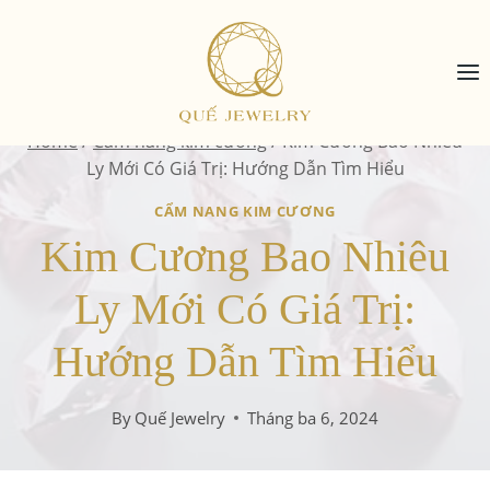
Skip
to
content
Home
/
Cẩm nang kim cương
/
Kim Cương Bao Nhiêu
Ly Mới Có Giá Trị: Hướng Dẫn Tìm Hiểu
CẨM NANG KIM CƯƠNG
Kim Cương Bao Nhiêu
Ly Mới Có Giá Trị:
Hướng Dẫn Tìm Hiểu
By
Quế Jewelry
Tháng ba 6, 2024