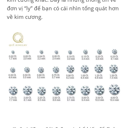
đơn vị “ly” để bạn có cái nhìn tổng quát hơn
về kim cương.