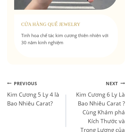
CỬA HÀNG QUẾ JEWELRY
Tinh hoa chế tác kim cương thiên nhiên với
30 năm kinh nghiệm
Điều
PREVIOUS
NEXT
Kim Cương 5 Ly 4 là
Kim Cương 6 Ly Là
hướng
Bao Nhiêu Carat?
Bao Nhiêu Carat ?
bài
Cùng Khám phá
Kích Thước và
viết
Trọng Lượng của