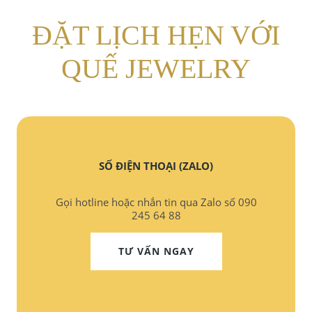
ĐẶT LỊCH HẸN VỚI
QUẾ JEWELRY
SỐ ĐIỆN THOẠI (ZALO)
Gọi hotline hoặc nhắn tin qua Zalo số 090
245 64 88
TƯ VẤN NGAY