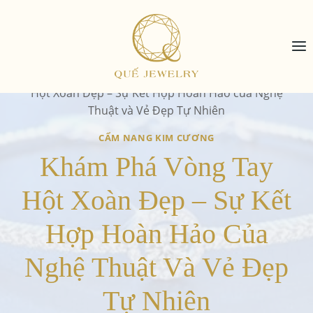
Skip
to
content
Home
/
Cẩm nang kim cương
/
Khám Phá Vòng Tay
Hột Xoàn Đẹp – Sự Kết Hợp Hoàn Hảo của Nghệ
Thuật và Vẻ Đẹp Tự Nhiên
CẨM NANG KIM CƯƠNG
Khám Phá Vòng Tay
Hột Xoàn Đẹp – Sự Kết
Hợp Hoàn Hảo Của
Nghệ Thuật Và Vẻ Đẹp
Tự Nhiên