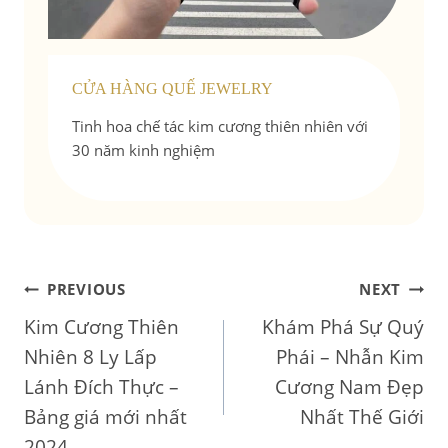
CỬA HÀNG QUẾ JEWELRY
Tinh hoa chế tác kim cương thiên nhiên với
30 năm kinh nghiệm
Điều
PREVIOUS
NEXT
Kim Cương Thiên
Khám Phá Sự Quý
hướng
Nhiên 8 Ly Lấp
Phái – Nhẫn Kim
bài
Lánh Đích Thực –
Cương Nam Đẹp
Bảng giá mới nhất
Nhất Thế Giới
viết
2024