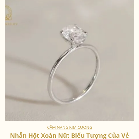
CẨM NANG KIM CƯƠNG
Nhẫn Hột Xoàn Nữ: Biểu Tượng Của Vẻ