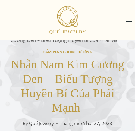
Skip
to
content
Home
/
Cẩm nang kim cương
/
Nhẫn Nam Kim
Cương Đen – Biểu Tượng Huyền Bí Của Phái Mạnh
CẨM NANG KIM CƯƠNG
Nhẫn Nam Kim Cương
Đen – Biểu Tượng
Huyền Bí Của Phái
Mạnh
By
Quế Jewelry
Tháng mười hai 27, 2023