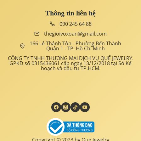
Thông tin liên hệ
090 245 64 88
thegioivoxoan@gmail.com
166 Lê Thánh Tôn - Phường Bến Thành
Quận 1 - TP. Hồ Chí Minh
CÔNG TY TNHH THƯƠNG MẠI DỊCH VỤ QUẾ JEWELRY.
GPKD số 0315436061 cấp ngày 13/12/2018 tại Sở Kế
hoạch và đầu tư TP.HCM.
Copyright © 2023 by Que Jewelry